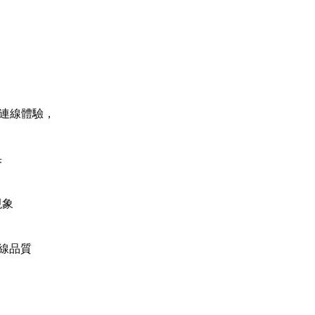
的連線體驗，
果
現象
連線品質