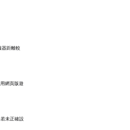
服器距離較
使用網頁版遊
具若未正確設