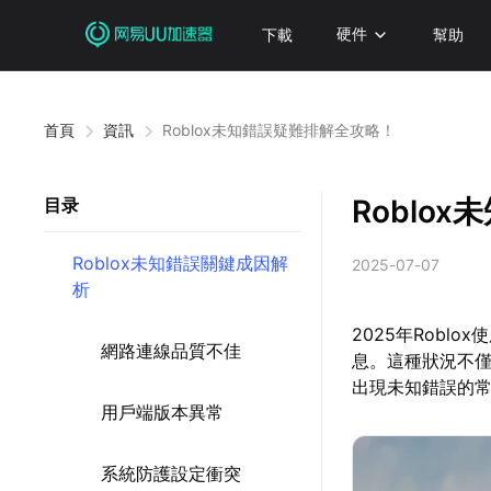
下載
硬件
幫助
首頁
資訊
Roblox未知錯誤疑難排解全攻略！
Roblo
目录
Roblox未知錯誤關鍵成因解
2025-07-07
析
2025年Rob
網路連線品質不佳
息。這種狀況不僅
出現未知錯誤的
用戶端版本異常
系統防護設定衝突