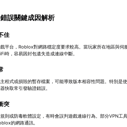
未知錯誤關鍵成因解析
不佳
戲平台，Roblox對網路穩定度要求較高。當玩家所在地區與伺
iFi時，容易因封包遺失造成連線中斷。
常
戲主程式或損毀的暫存檔案，可能導致版本相容性問題。特別是
覽器快取常引發驗證錯誤。
衝突
規則或防毒軟體設定，有時會誤判遊戲連線行為。部分VPN工
blox的網路通訊。