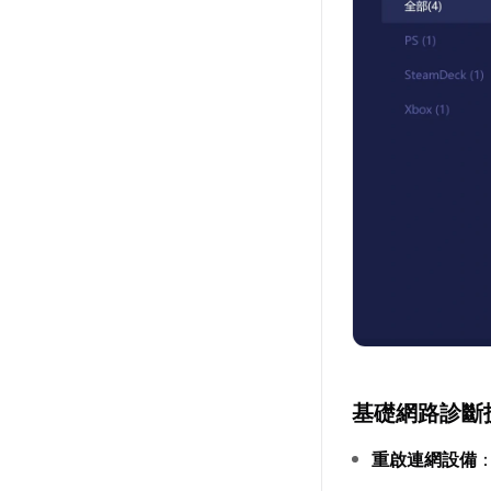
基礎網路診斷
重啟連網設備