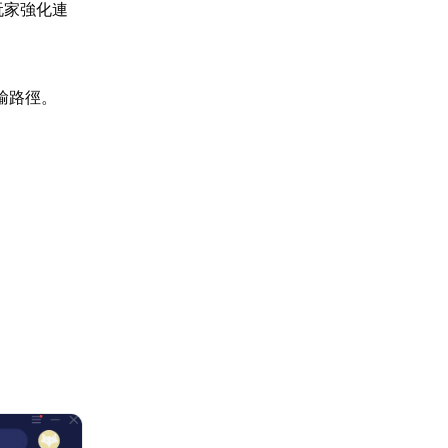
玩家強化連
輸路徑。