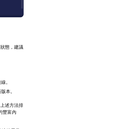
誤狀態，建議
連線。
新版本。
過上述方法排
的豐富內