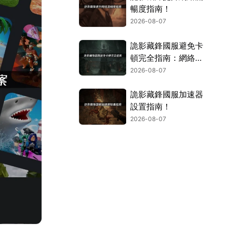
暢度指南！
2026-08-07
詭影藏鋒國服避免卡
頓完全指南：網絡優
化與解決技巧！
2026-08-07
詭影藏鋒國服加速器
設置指南！
2026-08-07