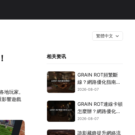
繁體中文
！
相关资讯
GRAIN ROT頻繁斷
線？網路優化指南一
次搞定！
2026-08-07
連各地玩家。
重影響遊戲
GRAIN ROT連線卡頓
怎麼辦？網路優化這
樣解決！
2026-08-07
詭影藏鋒提升網絡流