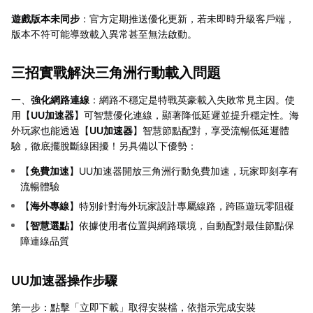
遊戲版本未同步
：官方定期推送優化更新，若未即時升級客戶端，
版本不符可能導致載入異常甚至無法啟動。
三招實戰解決三角洲行動載入問題
一、
強化網路連線
：網路不穩定是特戰英豪載入失敗常見主因。使
用【
UU加速器
】可智慧優化連線，顯著降低延遲並提升穩定性。海
外玩家也能透過【
UU加速器
】智慧節點配對，享受流暢低延遲體
驗，徹底擺脫斷線困擾！另具備以下優勢：
【
免費加速
】UU加速器開放三角洲行動免費加速，玩家即刻享有
流暢體驗
【
海外專線
】特別針對海外玩家設計專屬線路，跨區遊玩零阻礙
【
智慧選點
】依據使用者位置與網路環境，自動配對最佳節點保
障連線品質
UU加速器操作步驟
第一步：點擊「立即下載」取得安裝檔，依指示完成安裝