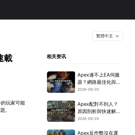
繁體中文
速載
相关资讯
Apex連不上EA伺服
器？網路最佳化與疑
難排解全攻略！
2026-08-05
外的玩家可能
Apex配對不到人？
問題。
原因剖析與快速解決
方式！
2026-08-05
Apex反作弊沒在運