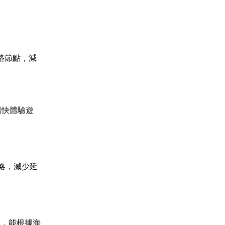
路節點，減
暢快體驗遊
略，減少延
點，能根據海