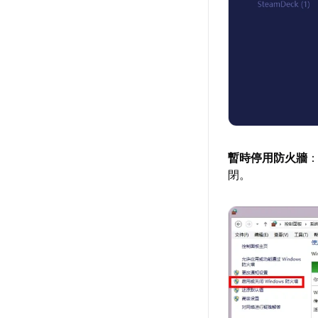
暫時停用防火牆
：
閉。