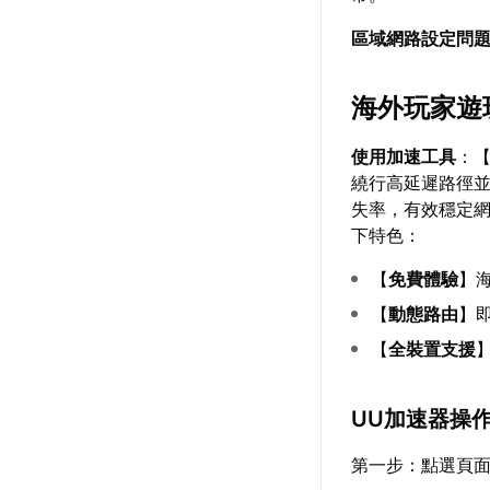
區域網路設定問
海外玩家遊
使用加速工具
：
繞行高延遲路徑
失率，有效穩定
下特色：
【
免費體驗
】
【
動態路由
】
【
全裝置支援
】
UU加速器操
第一步：點選頁