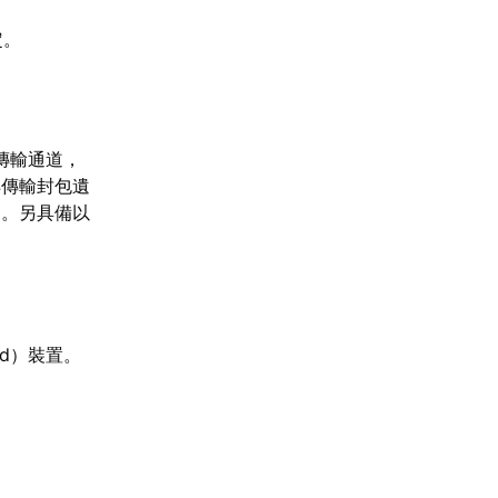
定。
傳輸通道，
洋傳輸封包遺
題。另具備以
oid）裝置。