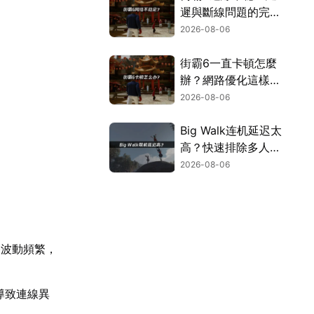
遲與斷線問題的完整
解決指南！
2026-08-06
街霸6一直卡頓怎麼
辦？網路優化這樣解
決！
2026-08-06
Big Walk连机延迟太
高？快速排除多人游
玩卡顿困扰！
2026-08-06
路波動頻繁，
導致連線異