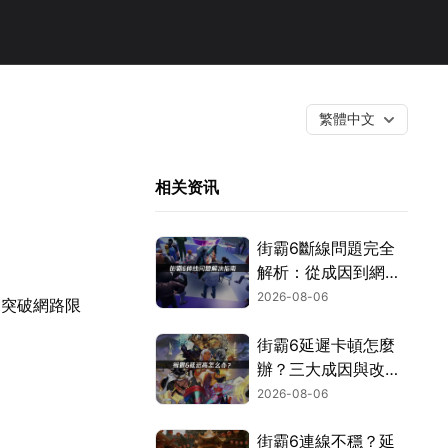
繁體中文
相关资讯
街霸6斷線問題完全
解析：從成因到網路
優化的實用攻略！
2026-08-06
速突破網路限
街霸6延遲卡頓怎麼
辦？三大成因與改善
對策！
2026-08-06
街霸6連線不穩？延