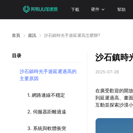
下載
硬件
幫助
首頁
資訊
沙石鎮時光手遊延遲高怎麼辦?
沙石鎮時
目录
沙石鎮時光手遊延遲過高的
2025-07-28
主要原因
在廣受歡迎的開放
1. 網路連線不穩定
到延遲過高、畫面
互動並探索沙漠
2. 伺服器距離過遠
3. 系統與軟體衝突