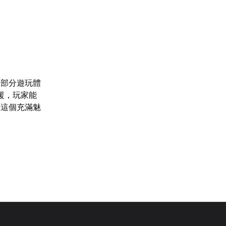
響部分遊玩體
援，玩家能
於這個充滿魅