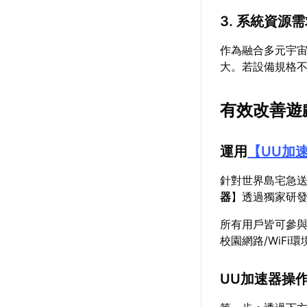
3. 系統資源
作為融合多元宇
大。若設備規格
有效改善遊
運用
【
UU加
針對世界島宅急
器
】透過獨家研
所有用戶皆可參
校園網路/WiF
UU加速器操