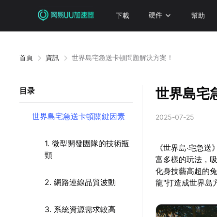
下載
硬件
幫助
首頁
資訊
世界島宅急送卡頓問題解決方案！
世界島宅
目录
世界島宅急送卡頓關鍵因素
2025-07-25
1. 微型開發團隊的技術瓶
《世界島·宅急送
頸
富多樣的玩法，吸
化身技藝高超的兔
2. 網路連線品質波動
龍"打造成世界島
3. 系統資源需求較高