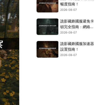
暢度指南！
2026-08-07
詭影藏鋒國服避免卡
頓完全指南：網絡優
化與解決技巧！
2026-08-07
詭影藏鋒國服加速器
設置指南！
2026-08-07