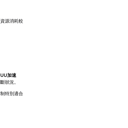
體資源消耗較
【
UU加速
中斷狀況。
機制特別適合