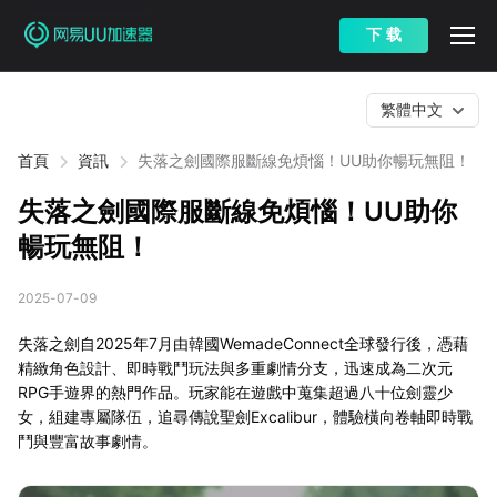
下 载
繁體中文
首頁
資訊
失落之劍國際服斷線免煩惱！UU助你暢玩無阻！
失落之劍國際服斷線免煩惱！UU助你
暢玩無阻！
2025-07-09
失落之劍自2025年7月由韓國WemadeConnect全球發行後，憑藉
精緻角色設計、即時戰鬥玩法與多重劇情分支，迅速成為二次元
RPG手遊界的熱門作品。玩家能在遊戲中蒐集超過八十位劍靈少
女，組建專屬隊伍，追尋傳說聖劍Excalibur，體驗橫向卷軸即時戰
鬥與豐富故事劇情。