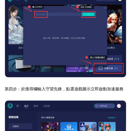
第四步：於搜尋欄輸入守望先鋒，點選遊戲圖示立即啟動加速服務