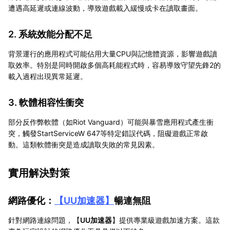
遭遇高延遲或連線波動，導致遊戲載入緩慢或卡在讀取畫面。
2. 系統效能分配不足
背景運行的應用程式可能佔用大量CPU與記憶體資源，影響遊戲讀
取效率。特別是同時開啟多個高耗能程式時，容易導致守望先鋒2的
載入過程出現異常延遲。
3. 軟體相容性衝突
部分反作弊軟體（如Riot Vanguard）可能與暴雪應用程式產生衝
突，觸發StartServiceW 647等特定錯誤代碼，阻礙遊戲正常啟
動。這類軟體衝突是造成讀取失敗的常見因素。
實用解決對策
網路優化：
【
UU加速器
】
暢連無阻
針對網路連線問題，【
UU加速器
】提供專業級遊戲加速方案。這款