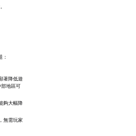
量。
題：
顯著降低遊
中部地區可
能夠大幅降
，無需玩家