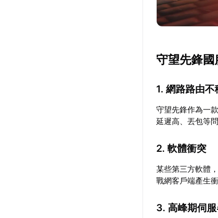
守望先鋒國
1. 網路路由
守望先鋒作為一
延遲高、丟包等
2. 軟體衝突
某些第三方軟體，特
戰網客戶端產生衝突
3. 高峰期伺