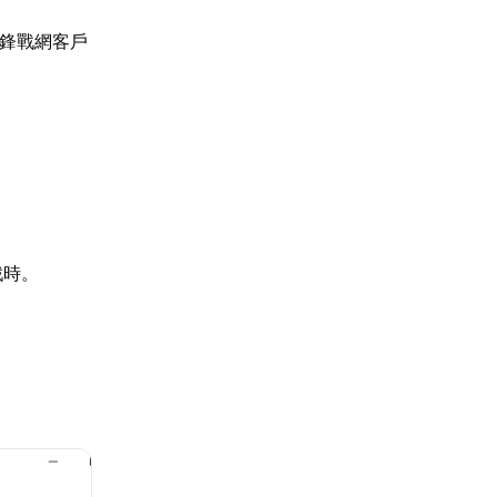
先鋒戰網客戶
戲時。