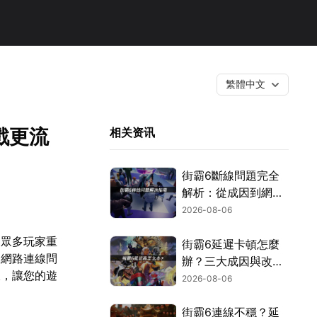
繁體中文
戲更流
相关资讯
街霸6斷線問題完全
解析：從成因到網路
優化的實用攻略！
2026-08-06
，眾多玩家重
街霸6延遲卡頓怎麼
了網路連線問
辦？三大成因與改善
線，讓您的遊
對策！
2026-08-06
街霸6連線不穩？延