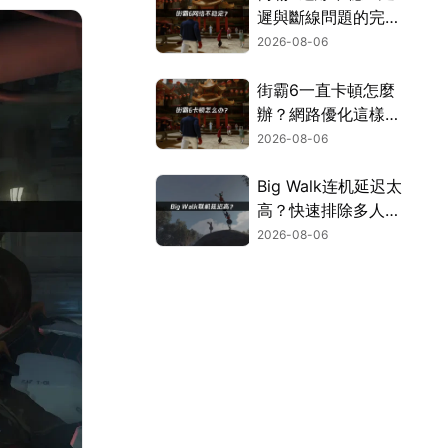
遲與斷線問題的完整
解決指南！
2026-08-06
街霸6一直卡頓怎麼
辦？網路優化這樣解
決！
2026-08-06
Big Walk连机延迟太
高？快速排除多人游
玩卡顿困扰！
2026-08-06