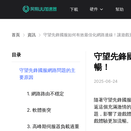
下載
硬件
幫助
首頁
資訊
守望先鋒國服如何有效最佳化網路連線！讓遊戲
守望先鋒
目录
暢！
守望先鋒國服網路問題的主
要原因
2025-06-24
1. 網路路由不穩定
隨著守望先鋒國服
返這個充滿激情
2. 軟體衝突
題，影響了遊戲
戲體驗更加流暢
3. 高峰期伺服器負載過重