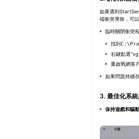
如果遇到Start
端衝突導致，可
臨時關閉衝突
找到
C:\Pr
右鍵點選"vgt
重啟戰網客
如果問題持續
3. 最佳化系
保持遊戲和驅