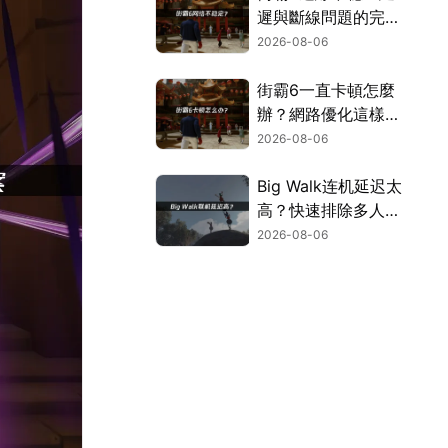
遲與斷線問題的完整
解決指南！
2026-08-06
街霸6一直卡頓怎麼
辦？網路優化這樣解
決！
2026-08-06
Big Walk连机延迟太
高？快速排除多人游
玩卡顿困扰！
2026-08-06