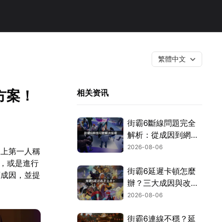
繁體中文
方案！
相关资讯
街霸6斷線問題完全
解析：從成因到網路
優化的實用攻略！
2026-08-06
線上第一人稱
戰，或是進行
街霸6延遲卡頓怎麼
頓成因，並提
辦？三大成因與改善
對策！
2026-08-06
街霸6連線不穩？延