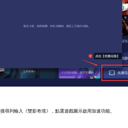
器搜尋列輸入《雙影奇境》，點選遊戲圖示啟用加速功能。