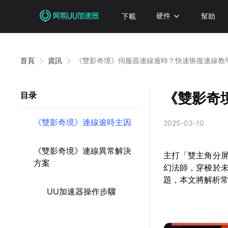
下載
硬件
幫助
首頁
資訊
《雙影奇境》伺服器連線逾時？快速恢復連線教
《雙影奇
目录
《雙影奇境》連線逾時主因
2025-03-10
《雙影奇境》連線異常解決
主打「雙主角分
方案
幻法師，穿梭於
題，本文將解析
UU加速器操作步驟