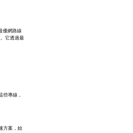
最優網路線
題。它透過最
。
這些專線，
速方案，始