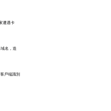
玩家遭遇卡
器域名，造
服客戶端識別