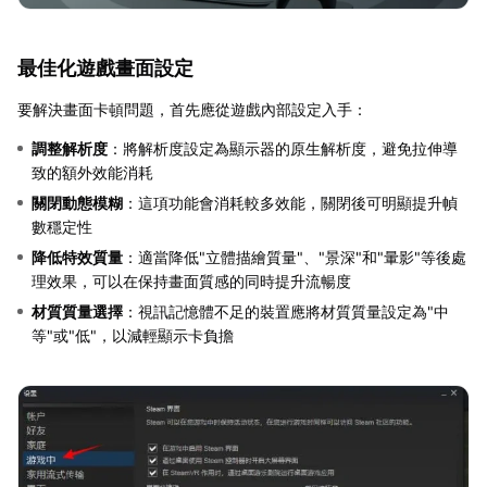
最佳化遊戲畫面設定
要解決畫面卡頓問題，首先應從遊戲內部設定入手：
調整解析度
：將解析度設定為顯示器的原生解析度，避免拉伸導
致的額外效能消耗
關閉動態模糊
：這項功能會消耗較多效能，關閉後可明顯提升幀
數穩定性
降低特效質量
：適當降低"立體描繪質量"、"景深"和"暈影"等後處
理效果，可以在保持畫面質感的同時提升流暢度
材質質量選擇
：視訊記憶體不足的裝置應將材質質量設定為"中
等"或"低"，以減輕顯示卡負擔