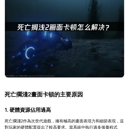
死亡擱淺2畫面卡頓的主要原因
1. 硬體資源佔用過高
死亡擱淺2作為次世代遊戲，擁有極高的畫面表現力和細節表現，這
對玩家的硬體配置提出了較高要求。當系統中執行過多後臺程式