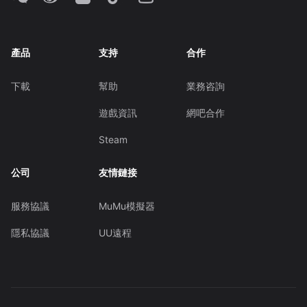
產品
支持
合作
下載
幫助
業務咨詢
遊戲資訊
網吧合作
Steam
公司
友情鏈接
服務協議
MuMu模擬器
隱私協議
UU遠程