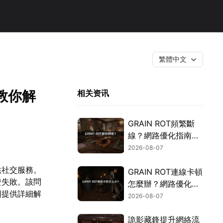
繁體中文
教你解
相关资讯
GRAIN ROT頻繁斷
線？網路優化指南一
次搞定！
2026-08-07
供社交服務。
GRAIN ROT連線卡頓
證失敗。該問
怎麼辦？網路優化這
因提供詳細解
樣解決！
2026-08-07
詭影藏鋒提升網絡流