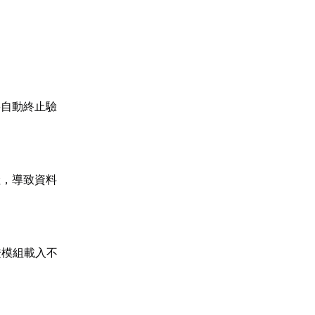
將自動終止驗
險，導致資料
證模組載入不