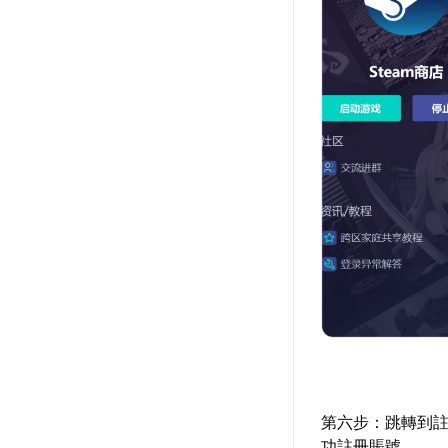
第六步：跳轉到
功註冊賬號。