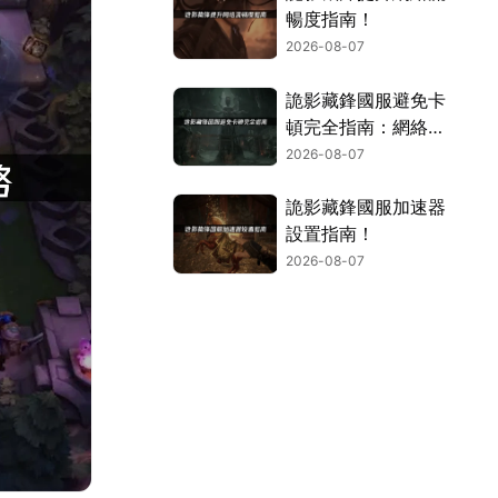
暢度指南！
2026-08-07
詭影藏鋒國服避免卡
頓完全指南：網絡優
化與解決技巧！
2026-08-07
詭影藏鋒國服加速器
設置指南！
2026-08-07