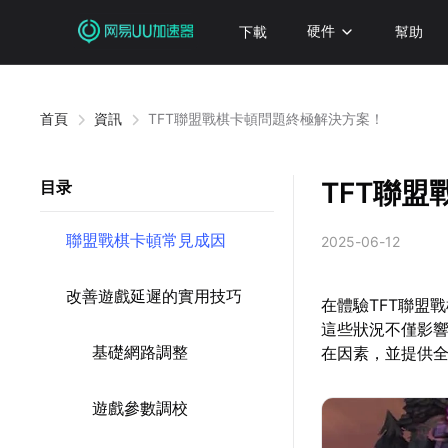
下載
硬件
幫助
首頁
資訊
TFT聯盟戰棋卡頓問題終極解決方案！
TFT聯
目录
聯盟戰棋卡頓常見成因
2025-06-12
改善遊戲延遲的實用技巧
在體驗TFT聯盟
這些狀況不僅影
基礎網路調整
在因素，並提供
遊戲參數調校