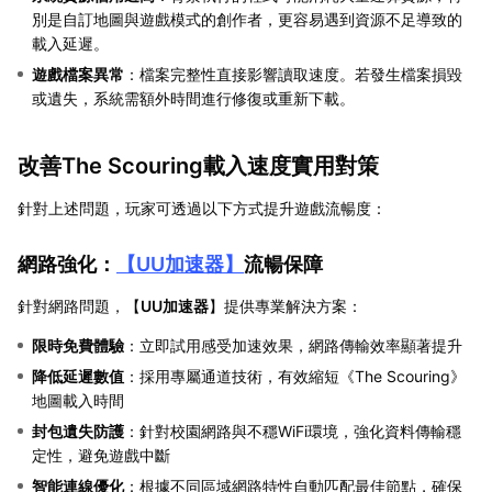
別是自訂地圖與遊戲模式的創作者，更容易遇到資源不足導致的
載入延遲。
遊戲檔案異常
：檔案完整性直接影響讀取速度。若發生檔案損毀
或遺失，系統需額外時間進行修復或重新下載。
改善The Scouring載入速度實用對策
針對上述問題，玩家可透過以下方式提升遊戲流暢度：
網路強化：
【
UU加速器
】
流暢保障
針對網路問題，【
UU加速器
】提供專業解決方案：
限時免費體驗
：立即試用感受加速效果，網路傳輸效率顯著提升
降低延遲數值
：採用專屬通道技術，有效縮短《The Scouring》
地圖載入時間
封包遺失防護
：針對校園網路與不穩WiFi環境，強化資料傳輸穩
定性，避免遊戲中斷
智能連線優化
：根據不同區域網路特性自動匹配最佳節點，確保