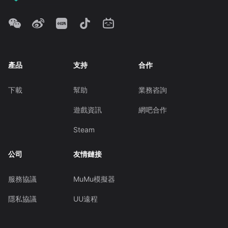
產品
支持
合作
下載
幫助
業務咨詢
遊戲資訊
網吧合作
Steam
公司
友情鏈接
服務協議
MuMu模擬器
隱私協議
UU遠程