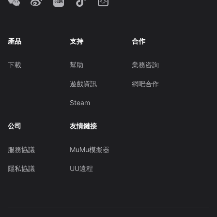
產品
支持
合作
下載
幫助
業務咨詢
遊戲資訊
網吧合作
Steam
公司
友情鏈接
服務協議
MuMu模擬器
隱私協議
UU遠程