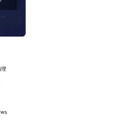
清理
置
ws