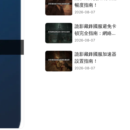
暢度指南！
2026-08-07
詭影藏鋒國服避免卡
頓完全指南：網絡優
化與解決技巧！
2026-08-07
詭影藏鋒國服加速器
設置指南！
2026-08-07