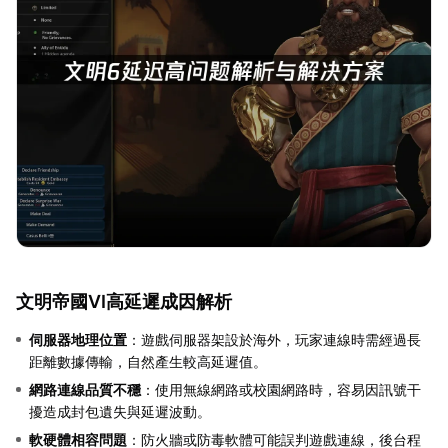
文明帝國VI高延遲成因解析
伺服器地理位置
：遊戲伺服器架設於海外，玩家連線時需經過長
距離數據傳輸，自然產生較高延遲值。
網路連線品質不穩
：使用無線網路或校園網路時，容易因訊號干
擾造成封包遺失與延遲波動。
軟硬體相容問題
：防火牆或防毒軟體可能誤判遊戲連線，後台程