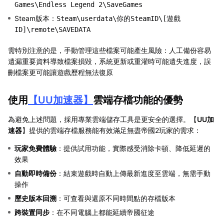
Games\Endless Legend 2\SaveGames
Steam版本：
Steam\userdata\你的SteamID\[遊戲
ID]\remote\SAVEDATA
需特別注意的是，手動管理這些檔案可能產生風險：人工備份容易
遺漏重要資料導致檔案損毀，系統更新或重灌時可能遺失進度，誤
刪檔案更可能讓遊戲歷程無法復原
使用
【
UU加速器
】
雲端存檔功能的優勢
為避免上述問題，採用專業雲端儲存工具是更安全的選擇。【
UU加
速器
】提供的雲端存檔服務能有效滿足無盡帝國2玩家的需求：
玩家免費體驗
：提供試用功能，實際感受消除卡頓、降低延遲的
效果
自動即時備份
：結束遊戲時自動上傳最新進度至雲端，無需手動
操作
歷史版本回溯
：可查看與還原不同時間點的存檔版本
跨裝置同步
：在不同電腦上都能延續帝國征途