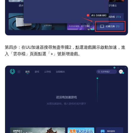
第四步：在UU加速器搜尋無盡帝國2，點選遊戲圖示啟動加速，進
入「雲存檔」頁面點選「+」號新增遊戲。