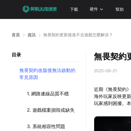
下載
硬件
幫助
首頁
資訊
無畏契約更新後進不去遊戲怎麼解決？
無畏契約
目录
無畏契約改版後無法啟動的
2025-08-21
常見原因
近期《無畏契約》推
1. 網路連線品質不穩
海外玩家反映更
玩家感到困擾。
2. 遊戲檔案損毀或缺失
3. 系統相容性問題