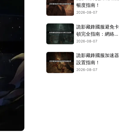
暢度指南！
2026-08-07
詭影藏鋒國服避免卡
頓完全指南：網絡優
化與解決技巧！
2026-08-07
詭影藏鋒國服加速器
設置指南！
2026-08-07