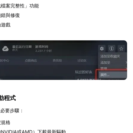
戲檔案完整性」功能
偵錯與修復
動遊戲
動程式
的必要步驟：
號規格
NVIDIA或AMD）下載最新驅動