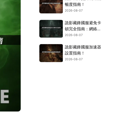
暢度指南！
2026-08-07
詭影藏鋒國服避免卡
頓完全指南：網絡優
化與解決技巧！
2026-08-07
詭影藏鋒國服加速器
設置指南！
2026-08-07