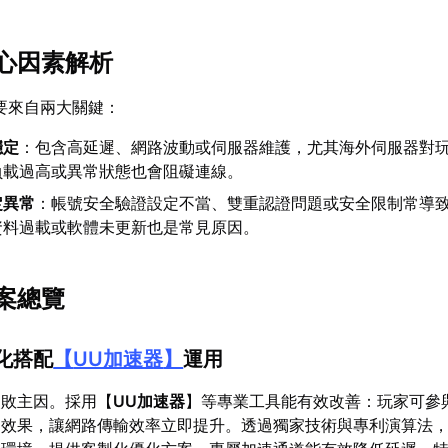
心因素解析
主要來自兩大關鍵：
穩定
：包含高延遲、網路波動或伺服器維護，尤其海外伺服器對
負載過高或異常狀態也會阻礙連線。
定異常
：帳號安全驗證設定不當、雙重認證問題或安全限制常導
資料過載或軟體未更新也是常見原因。
案總覽
優化搭配
【
UU加速器
】
運用
失敗主因。採用【
UU加速器
】等專業工具能有效改善：玩家可參
速效果，讓網路傳輸效率立即提升。透過獨家技術與專利演算法