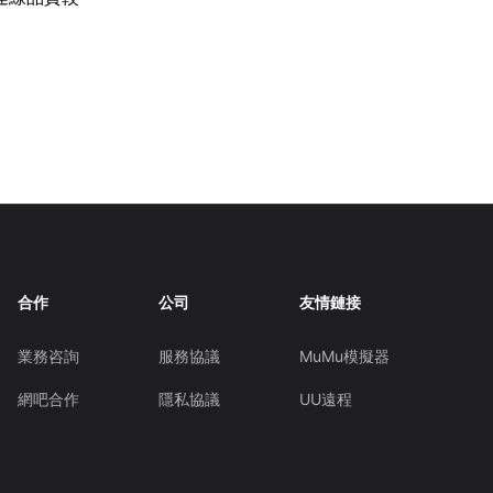
合作
公司
友情鏈接
業務咨詢
服務協議
MuMu模擬器
網吧合作
隱私協議
UU遠程