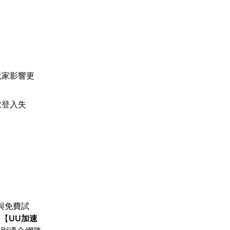
玩家影響更
致登入失
與免費試
，【
UU加速