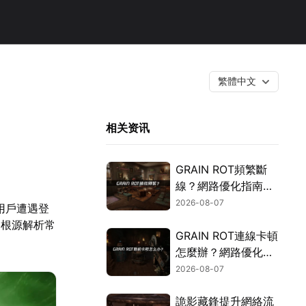
繁體中文
相关资讯
GRAIN ROT頻繁斷
線？網路優化指南一
次搞定！
2026-08-07
用戶遭遇登
從根源解析常
GRAIN ROT連線卡頓
怎麼辦？網路優化這
樣解決！
2026-08-07
詭影藏鋒提升網絡流