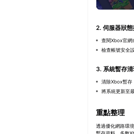
2. 伺服器狀
查閱Xbox官
檢查帳號安全
3. 系統暫存
清除Xbox暫
將系統更新至
重點整理
透過優化網路環
暫存資料，多數X