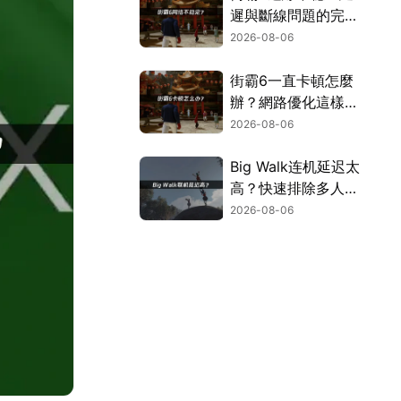
遲與斷線問題的完整
解決指南！
2026-08-06
街霸6一直卡頓怎麼
辦？網路優化這樣解
決！
2026-08-06
Big Walk连机延迟太
高？快速排除多人游
玩卡顿困扰！
2026-08-06