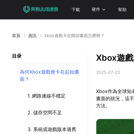
下載
硬件
幫助
首頁
資訊
Xbox遊戲卡在開頭畫面怎麼辦？
Xbox遊
目录
為何Xbox遊戲會卡在起始畫
2025-07-23
面？
Xbox作為全球
1. 網路連線不穩定
畫面的狀況，這
方法。
2. 儲存空間不足
3. 系統或遊戲版本過舊