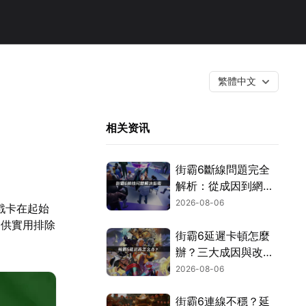
繁體中文
相关资讯
街霸6斷線問題完全
解析：從成因到網路
優化的實用攻略！
2026-08-06
戲卡在起始
提供實用排除
街霸6延遲卡頓怎麼
辦？三大成因與改善
對策！
2026-08-06
街霸6連線不穩？延