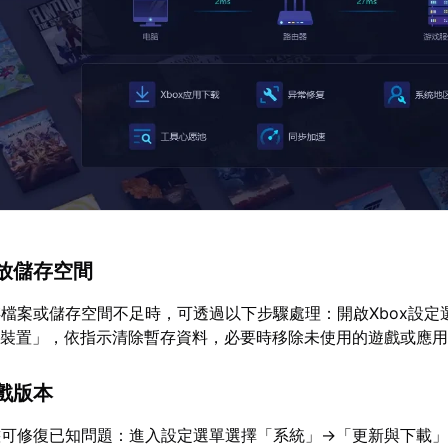
放儲存空間
檔案或儲存空間不足時，可透過以下步驟處理：開啟Xbox設定
存裝置」，依指示清除暫存資料，必要時移除未使用的遊戲或應
戲版本
態可修復已知問題：進入設定選單選擇「系統」→「更新與下載」