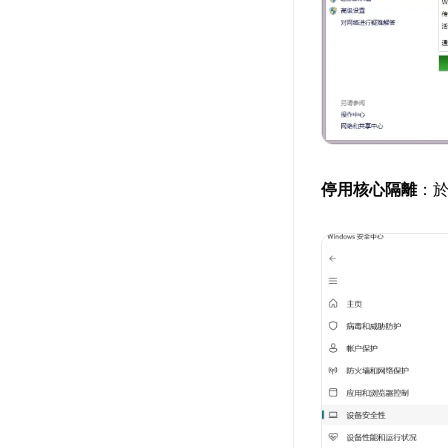
停用核心隔離
：於