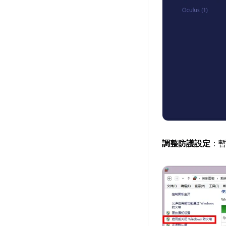
調整防護設定
：暫