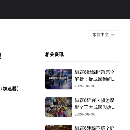
繁體中文
！
相关资讯
街霸6斷線問題完全
解析：從成因到網路
優化的實用攻略！
2026-08-06
U加速器
】
街霸6延遲卡頓怎麼
辦？三大成因與改善
對策！
2026-08-06
街霸6連線不穩？延