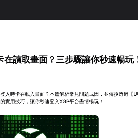
入卡在讀取畫面？三步驟讓你秒速暢玩
 Pass登入時卡在載入畫面？本篇解析常見問題成因，並傳授透過【
U
的實用技巧，讓你秒速登入XGP平台盡情暢玩！