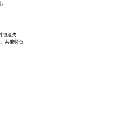
題。
封包遺失
台。其他特色