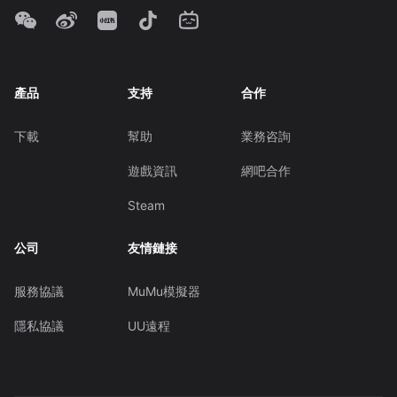
產品
支持
合作
下載
幫助
業務咨詢
遊戲資訊
網吧合作
Steam
公司
友情鏈接
服務協議
MuMu模擬器
隱私協議
UU遠程