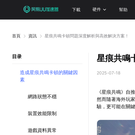
下載
硬件
幫助
首頁
資訊
星痕共鳴卡頓問題深度解析與高效解決方案！
星痕共鳴
目录
造成星痕共鳴卡頓的關鍵因
2025-07-18
素
《星痕共鳴》自
網路狀態不穩
然而隨著海外玩
驗，更可能在關
裝置效能限制
遊戲資料異常