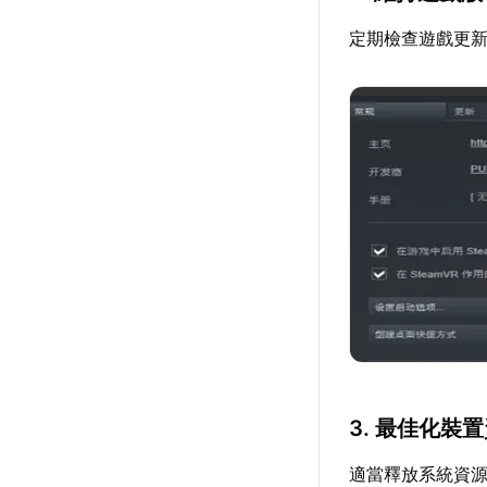
定期檢查遊戲更
3. 最佳化裝
適當釋放系統資