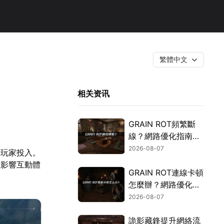
繁體中文
相关资讯
GRAIN ROT頻繁斷
線？網路優化指南一
次搞定！
2026-08-07
量玩家投入。
僅影響互動體
GRAIN ROT連線卡頓
怎麼辦？網路優化這
樣解決！
2026-08-07
詭影藏鋒提升網絡流