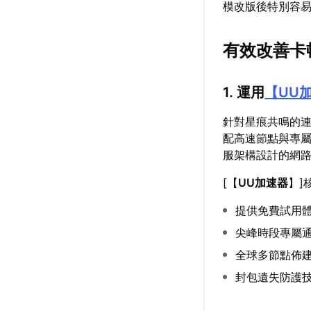
模改版後特別容
有效改善卡
1. 運用
【
UU
針對星痕共鳴的連
配高速節點與專
服架構設計的網
[【
UU加速器
】]
提供免費試用
尖峰時段專屬
全球多節點佈
封包遺失防護