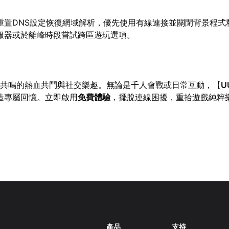
重置DNS設定恢復網域解析，優先使用有線連接並關閉背景程式
服器或於離峰時段嘗試跨區遊玩選項。
共鳴的熱血共鬥與社交樂趣。無論是千人會戰或日常互動，【
U
造專屬回憶。立即啟用
免費體驗
，擺脫連線困擾，重拾遊戲純粹
產品
支持