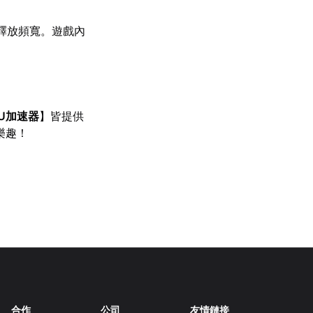
釋放頻寬。遊戲內
U加速器
】皆提供
樂趣！
合作
公司
友情鏈接