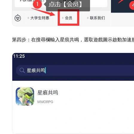
第四步：在搜尋欄輸入星痕共鳴，選取遊戲圖示啟動加速