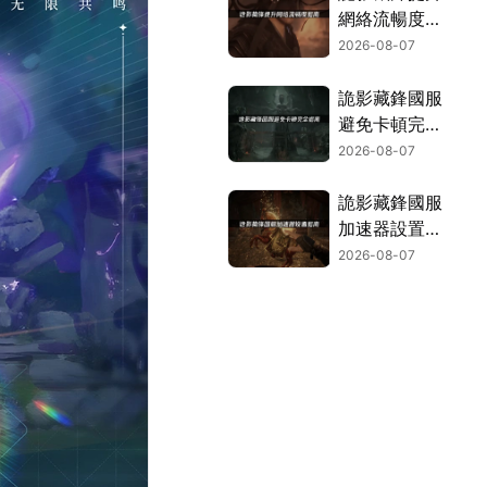
網絡流暢度指
南！
2026-08-07
詭影藏鋒國服
避免卡頓完全
指南：網絡優
2026-08-07
化與解決技
巧！
詭影藏鋒國服
加速器設置指
南！
2026-08-07