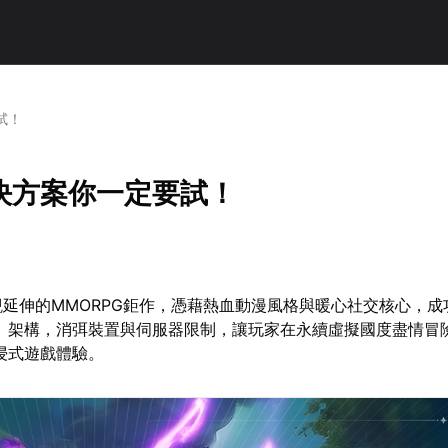
試！
決方案你一定要試！
」世界觀延伸的MMORPG鉅作，憑藉熱血動漫風格與暖心社交核心，
」架構，消弭裝置與伺服器限制，讓玩家在永續虛擬國度盡情冒
浸式遊戲體驗。