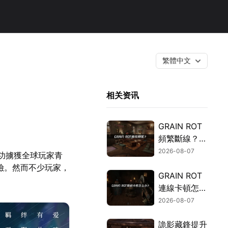
繁體中文
相关资讯
GRAIN ROT
頻繁斷線？網
路優化指南一
2026-08-07
成功擄獲全球玩家青
次搞定！
險。然而不少玩家，
GRAIN ROT
連線卡頓怎麼
辦？網路優化
2026-08-07
這樣解決！
詭影藏鋒提升