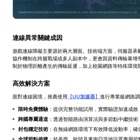
連線異常關鍵成因
遊戲連線障礙主要源於兩大層面。技術端方面，伺服器承
協作機制在跨服戰場或多人副本中，更會因資料傳輸暴增
制於物理距離產生的傳輸延遲，加上校園網路等特殊環境
高效解決方案
面對連線困境，推薦使用
【
UU加速器
】
進行專業級網路調
限時免費體驗
：提供完整功能試用，實際驗證加速成效
跨國專屬通道
：透過智能路由演算法與多節點中繼技術
封包穩定技術
：在無線網路環境下有效降低波動率，確
全球節點佈建
：於美西、歐陸及東南亞等地設置專用節