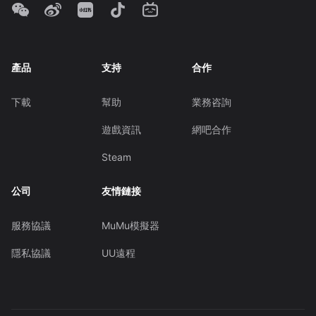
產品
支持
合作
下載
幫助
業務咨詢
遊戲資訊
網吧合作
Steam
公司
友情鏈接
服務協議
MuMu模擬器
隱私協議
UU遠程