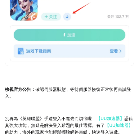
檢視官方公告：
確認伺服器狀態，等待伺服器恢復正常後再嘗試登
入。
別再為《英雄聯盟》手遊登入不進去而煩惱啦！
【UU加速器】
憑藉
其強大功能，無疑是解決登入難題的最佳選擇。有了
【UU加速器】
的助力，海外的玩家也能輕鬆擺脫網路束縛，快速登入遊戲。