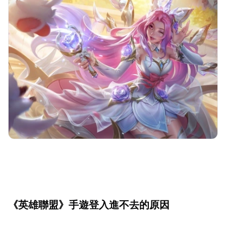
《英雄聯盟》手遊登入進不去的原因