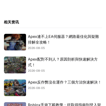
相关资讯
Apex連不上EA伺服器？網路最佳化與疑難
排解全攻略！
2026-08-05
Apex配對不到人？原因剖析與快速解決方
式！
2026-08-05
Apex反作弊沒在運作？三個方法快速解決！
2026-08-05
Roblox手遊下載教學：從取得指南到登入疑