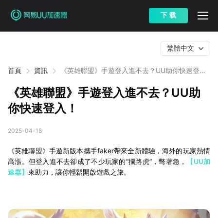
下 载
繁體中文
首頁
資訊
《英雄聯盟》手遊登入進不去？UU助你快速登
入！
《英雄聯盟》手遊登入進不去？UU助
你快速登入！
2025-04-18
《英雄聯盟》手遊新版本攜手faker帶來全新體驗，海外的玩家熱情
高漲。但登入進不去卻成了不少玩家的“攔路虎”，彆著急，
【UU加
速器】
來助力，讓你輕鬆開啟遊戲之旅。