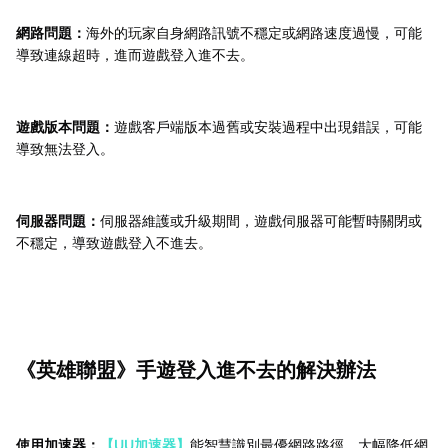
網路問題：
海外的玩家自身網路訊號不穩定或網路速度過慢，可能
導致連線超時，進而遊戲登入進不去。
遊戲版本問題：
遊戲客戶端版本過舊或安裝過程中出現錯誤，可能
導致無法登入。
伺服器問題：
伺服器維護或升級期間，遊戲伺服器可能暫時關閉或
不穩定，導致遊戲登入不進去。
《英雄聯盟》手遊登入進不去的解決辦法
使用加速器：
【UU加速器】
能智慧識別最優網路路徑，大幅降低網