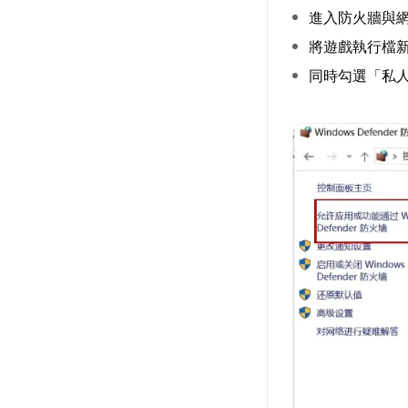
進入防火牆與
將遊戲執行檔
同時勾選「私