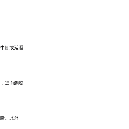
線中斷或延遲
器，進而觸發
阻斷。此外，