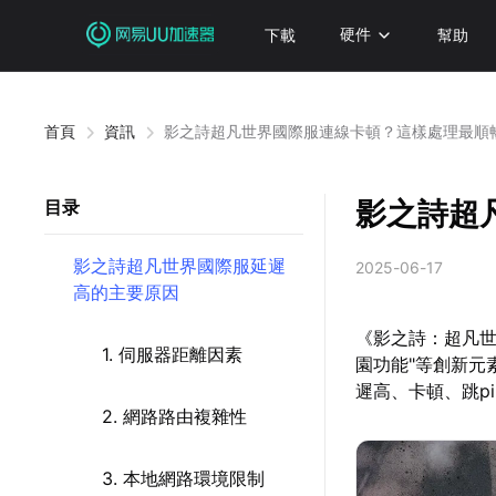
下載
硬件
幫助
首頁
資訊
影之詩超凡世界國際服連線卡頓？這樣處理最順
影之詩超
目录
影之詩超凡世界國際服延遲
2025-06-17
高的主要原因
《影之詩：超凡世
1. 伺服器距離因素
園功能"等創新元
遲高、卡頓、跳p
2. 網路路由複雜性
3. 本地網路環境限制