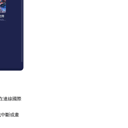
在連線國際
戲中斷或畫