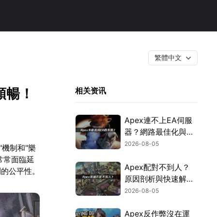
繁體中文
順暢！
相关资讯
Apex連不上EA伺服
器？網路最佳化與疑
難排解全攻略！
2026-08-05
"機制和"樂
常常面臨延
Apex配對不到人？
鬥的公平性。
原因剖析與快速解決
方式！
2026-08-05
Apex反作弊沒在運