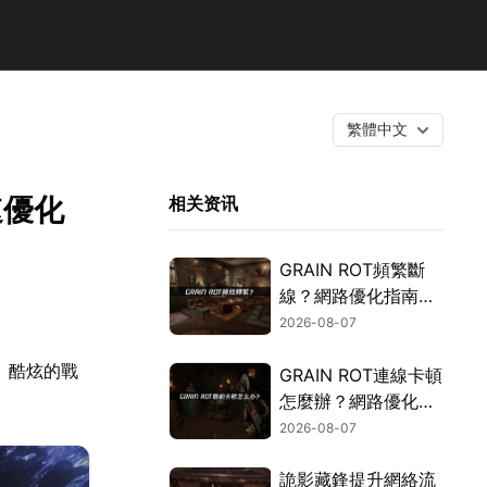
繁體中文
速優化
相关资讯
GRAIN ROT頻繁斷
線？網路優化指南一
次搞定！
2026-08-07
、酷炫的戰
GRAIN ROT連線卡頓
怎麼辦？網路優化這
樣解決！
2026-08-07
詭影藏鋒提升網絡流