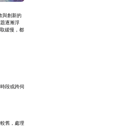
效與創新的
問題逐漸浮
讀取緩慢，都
門時段或跨伺
格較舊，處理