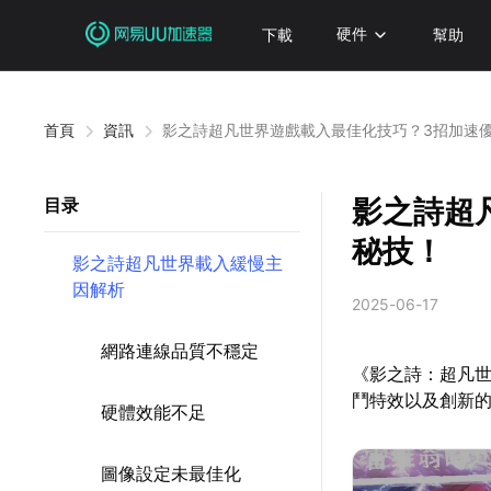
下載
硬件
幫助
首頁
資訊
影之詩超凡世界遊戲載入最佳化技巧？3招加速
影之詩超
目录
秘技！
影之詩超凡世界載入緩慢主
因解析
2025-06-17
網路連線品質不穩定
《影之詩：超凡世
鬥特效以及創新
硬體效能不足
圖像設定未最佳化