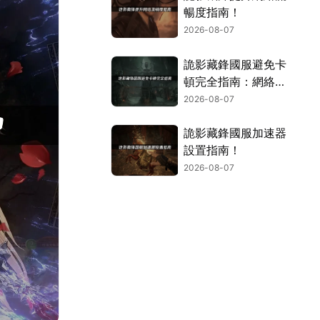
暢度指南！
2026-08-07
詭影藏鋒國服避免卡
頓完全指南：網絡優
化與解決技巧！
2026-08-07
詭影藏鋒國服加速器
設置指南！
2026-08-07