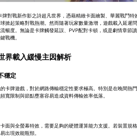
出的卡牌對戰新作影之詩超凡世界，憑藉精緻卡面繪製、華麗戰鬥特
全球掀起策略對戰熱潮。然而隨著玩家數量激增，遊戲載入延遲
流暢度。無論是卡牌觸發延誤、PVP配對卡頓，或是劇情章節
關鍵戰機。
世界載入緩慢主因解析
不穩定
戰的卡牌遊戲，對於網路傳輸穩定性要求極高。特別是在晚間熱
域頻寬限制與節點壅塞容易造成資料傳輸效率低落。
態卡面與全螢幕特效，需要足夠的硬體運算能力支援。若裝置規
容易出現效能瓶頸。