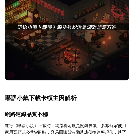
囈語小鎮下載卡頓主因解析
網路連線品質不穩
進行《囈語小鎮》下載時，網路穩定度是關鍵要素。多數玩家使用
家用寬頻或公共WiFi時，容易因訊號波動造成傳輸速率起伏，甚至