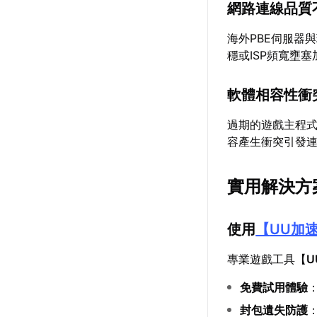
網路連線品質
海外PBE伺服器
穩或ISP頻寬壅
軟體相容性衝
過期的遊戲主程式
容產生衝突引發
實用解決方
使用
【
UU加
專業遊戲工具【
U
免費試用體驗
封包遺失防護