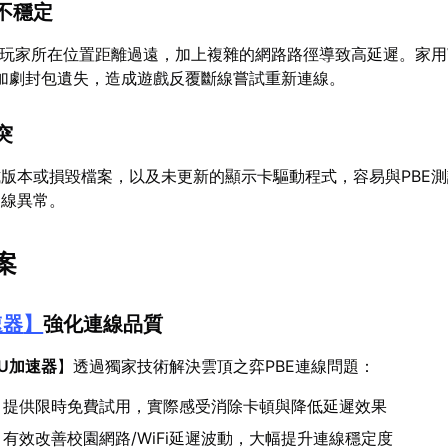
不穩定
與玩家所在位置距離過遠，加上複雜的網路路徑導致高延遲。家用W
塞加劇封包遺失，造成遊戲反覆斷線嘗試重新連線。
突
版本或損毀檔案，以及未更新的顯示卡驅動程式，容易與PBE
連線異常。
案
速器
】
強化連線品質
U加速器
】透過獨家技術解決雲頂之弈PBE連線問題：
：提供限時免費試用，實際感受消除卡頓與降低延遲效果
：有效改善校園網路/WiFi延遲波動，大幅提升連線穩定度