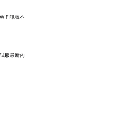
iFi訊號不
測試服最新內