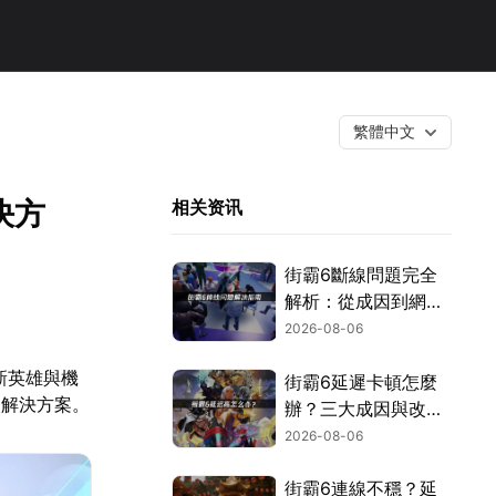
繁體中文
決方
相关资讯
街霸6斷線問題完全
解析：從成因到網路
優化的實用攻略！
2026-08-06
新英雄與機
街霸6延遲卡頓怎麼
用解決方案。
辦？三大成因與改善
對策！
2026-08-06
街霸6連線不穩？延