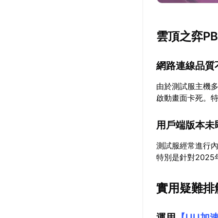
雲頂之弈P
網路連線品質
由於測試服主機
啟動畫面卡死。
用戶端版本未
測試服經常進行
特別是針對202
實用疑難排
運用
【
UU加