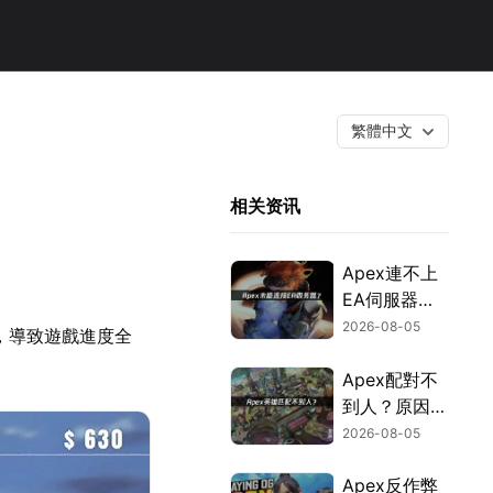
繁體中文
相关资讯
Apex連不上
EA伺服器？
網路最佳化與
2026-08-05
，導致遊戲進度全
疑難排解全攻
略！
Apex配對不
到人？原因剖
析與快速解決
2026-08-05
方式！
Apex反作弊