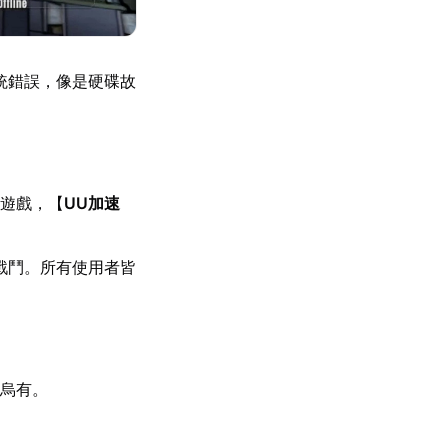
統錯誤，像是硬碟故
遊戲，【
UU加速
戰鬥。所有使用者皆
烏有。