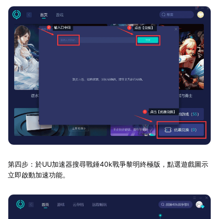
第四步：於UU加速器搜尋戰錘40k戰爭黎明終極版，點選遊戲圖示
立即啟動加速功能。