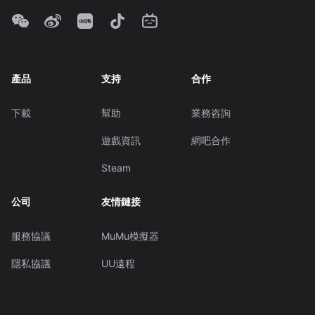
產品
支持
合作
下載
幫助
業務咨詢
遊戲資訊
網吧合作
Steam
公司
友情鏈接
服務協議
MuMu模擬器
隱私協議
UU遠程