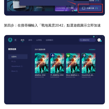
第四步：在搜尋欄輸入「戰地風雲2042」點選遊戲圖示立即加速