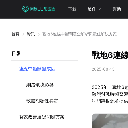
下載
硬件
幫助
首頁
資訊
戰地6連線中斷問題全解析與最佳解決方案！
戰地6連
目录
連線中斷關鍵成因
2025-08-13
網路環境影響
2025年，戰地
激烈對戰時頻繁
軟體相容性異常
討問題根源並提
有效改善連線問題方案