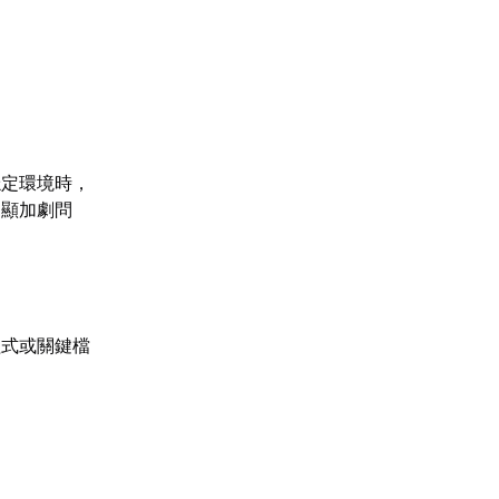
穩定環境時，
明顯加劇問
程式或關鍵檔