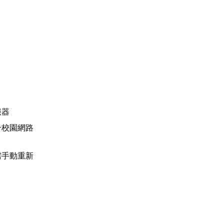
服器
合校園網路
需手動重新