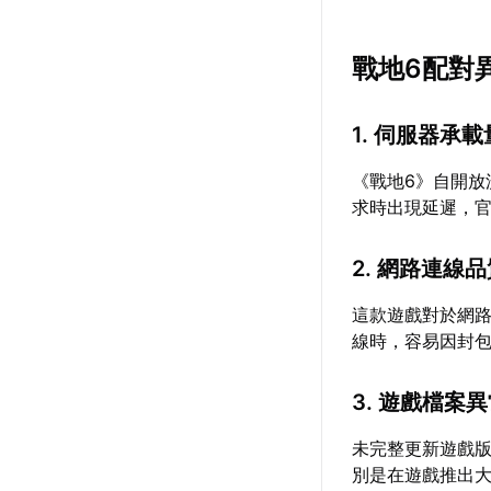
戰地6配對
1. 伺服器承
《戰地6》自開
求時出現延遲，
2. 網路連線
這款遊戲對於網
線時，容易因封
3. 遊戲檔案
未完整更新遊戲
別是在遊戲推出