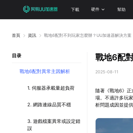
下載
硬件
幫助
首頁
資訊
戰地6配對不到玩家怎麼辦？UU加速器解決方案
戰地6配
目录
戰地6配對異常主因解析
2025-08-11
1. 伺服器承載量超負荷
隨著《戰地6》
場。不過許多玩
2. 網路連線品質不穩
析問題成因並提
3. 遊戲檔案異常或設定錯
誤