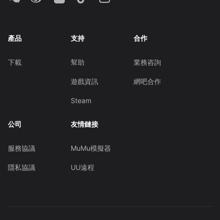
產品
支持
合作
下載
幫助
業務咨詢
遊戲資訊
網吧合作
Steam
公司
友情鏈接
服務協議
MuMu模擬器
隱私協議
UU遠程