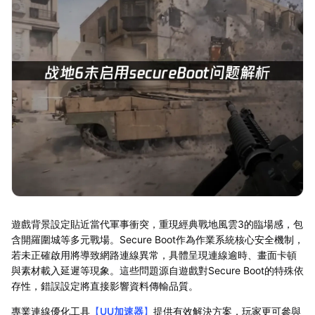
遊戲背景設定貼近當代軍事衝突，重現經典戰地風雲3的臨場感，包
含開羅圍城等多元戰場。Secure Boot作為作業系統核心安全機制，
若未正確啟用將導致網路連線異常，具體呈現連線逾時、畫面卡頓
與素材載入延遲等現象。這些問題源自遊戲對Secure Boot的特殊依
存性，錯誤設定將直接影響資料傳輸品質。
專業連線優化工具
【
UU加速器
】
提供有效解決方案，玩家更可參與