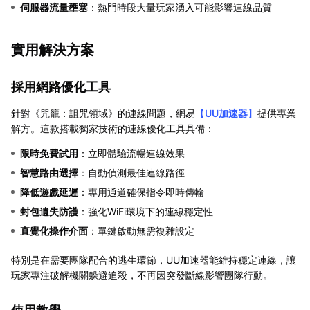
伺服器流量壅塞
：熱門時段大量玩家湧入可能影響連線品質
實用解決方案
採用網路優化工具
針對《咒籠：詛咒領域》的連線問題，網易
【
UU加速器
】
提供專業
解方。這款搭載獨家技術的連線優化工具具備：
限時免費試用
：立即體驗流暢連線效果
智慧路由選擇
：自動偵測最佳連線路徑
降低遊戲延遲
：專用通道確保指令即時傳輸
封包遺失防護
：強化WiFi環境下的連線穩定性
直覺化操作介面
：單鍵啟動無需複雜設定
特別是在需要團隊配合的逃生環節，UU加速器能維持穩定連線，讓
玩家專注破解機關躲避追殺，不再因突發斷線影響團隊行動。