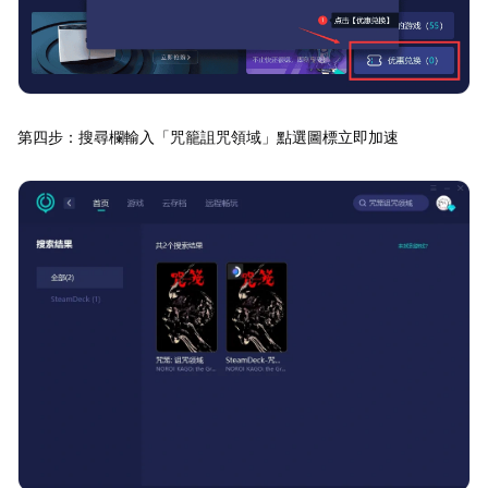
第四步：搜尋欄輸入「咒籠詛咒領域」點選圖標立即加速