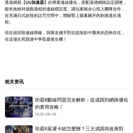
透過網易【
UU加速器
】的專業連線優化，搭配基礎網路設定調整，
能有效維持遊戲過程的連線穩定度。讓玩家能全心投入團隊合作，
在充滿日式妖怪的詛咒空間中，體驗腎上腺素飆升的刺激逃生過
程。
現在就排除連線障礙，與隊友攜手對抗從陰影中襲來的恐怖存在，
在這場生死競速中爭取最後生機！
相关资讯
街霸6斷線問題完全解析：從成因到網路優化
的實用攻略！
2026-08-06
街霸6延遲卡頓怎麼辦？三大成因與改善對