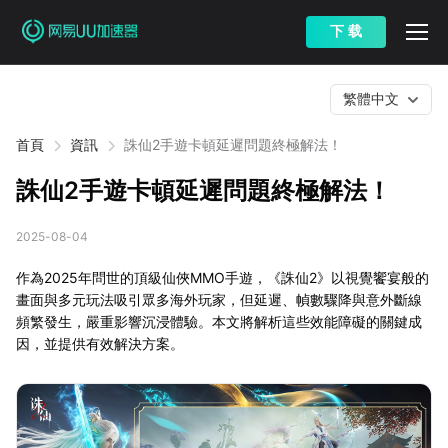
下 载
繁體中文
首頁
資訊
誅仙2手遊卡頓延遲問題終極解法！
誅仙2手遊卡頓延遲問題終極解法！
2025-08-04
作為2025年問世的頂級仙俠MMO手遊，《誅仙2》以視覺饗宴般的
畫面與多元玩法吸引眾多海外玩家，但延遲、幀數驟降與意外斷線
頻繁發生，嚴重影響沉浸體驗。本文將解析這些效能障礙的關鍵成
因，並提供有效解決方案。