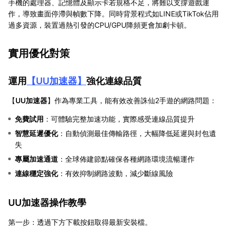
手機的處理器、記憶體及顯示卡若規格不足，將難以支撐遊戲運
作，導致畫面停滯與幀數下降。同時背景程式如LINE或TikTok佔用
過多資源，裝置過熱引發的CPU/GPU降頻更會加劇卡頓。
實用優化對策
運用
【
UU加速器
】
強化連線品質
【
UU加速器
】作為專業工具，能有效改善誅仙2手遊的網路問題：
免費試用
：可體驗完整加速功能，實際感受連線品質提升
智慧延遲優化
：自動偵測最佳傳輸路徑，大幅降低延遲與封包遺
失
專屬加速通道
：全球佈建節點確保各種網路環境流暢運作
連線穩定強化
：有效抑制網路波動，減少斷線風險
UU加速器操作教學
第一步：透過下方下載按鈕取得最新安裝檔。