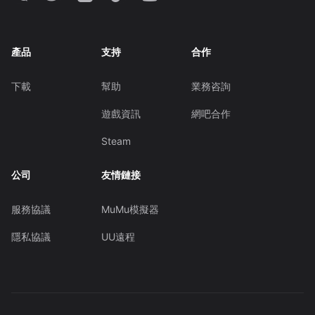
產品
支持
合作
下載
幫助
業務咨詢
遊戲資訊
網吧合作
Steam
公司
友情鏈接
服務協議
MuMu模擬器
隱私協議
UU遠程